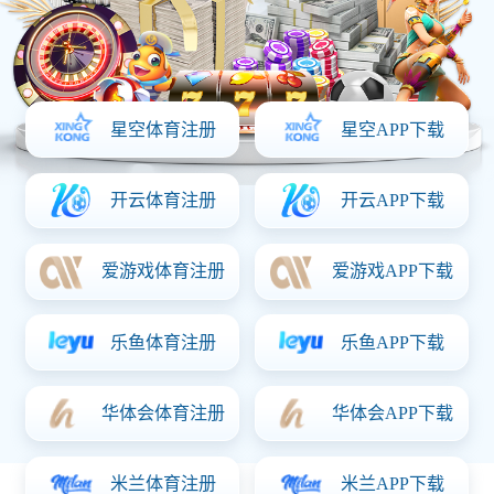
凯恩头球双响 拜仁4-1大胜法兰克
福