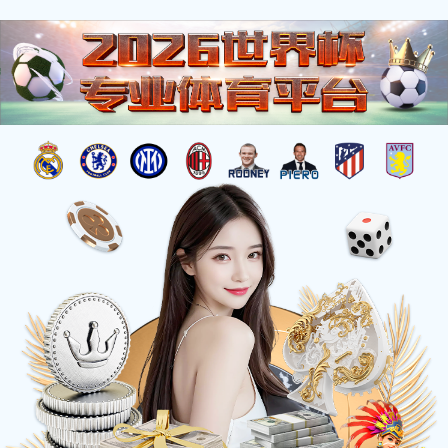
注册入口
全天更新 ·
万搏app官网登
录入口
赛事实时同步
无论您身在何处，
万搏app官网登录入口APP
为您
带来高速、高清、稳定的观赛体验。
下载客户端
网页端访问